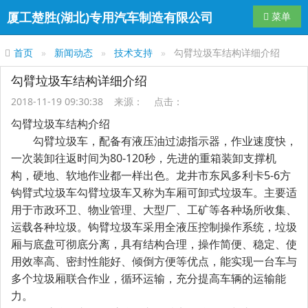
厦工楚胜(湖北)专用汽车制造有限公司
导航切换
菜单
首页
新闻动态
技术支持
勾臂垃圾车结构详细介绍
勾臂垃圾车结构详细介绍
2018-11-19 09:30:38 来源： 点击：
勾臂垃圾车结构介绍
勾臂垃圾车，配备有液压油过滤指示器，作业速度快，
一次装卸往返时间为80-120秒，先进的重箱装卸支撑机
构，硬地、软地作业都一样出色。龙井市东风多利卡5-6方
钩臂式垃圾车勾臂垃圾车又称为车厢可卸式垃圾车。主要适
用于市政环卫、物业管理、大型厂、工矿等各种场所收集、
运载各种垃圾。钩臂垃圾车采用全液压控制操作系统，垃圾
厢与底盘可彻底分离，具有结构合理，操作简便、稳定、使
用效率高、密封性能好、倾倒方便等优点，能实现一台车与
多个垃圾厢联合作业，循环运输，充分提高车辆的运输能
力。