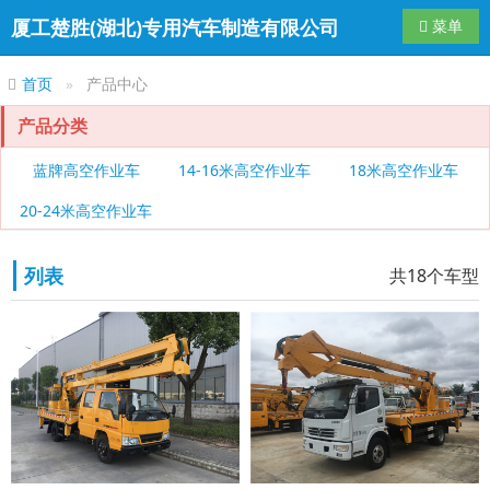
厦工楚胜(湖北)专用汽车制造有限公司
导航切换
菜单
首页
产品中心
产品分类
蓝牌高空作业车
14-16米高空作业车
18米高空作业车
20-24米高空作业车
列表
共18个车型