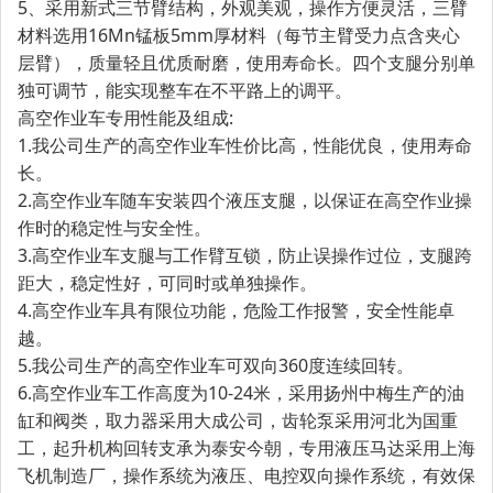
5、采用新式三节臂结构，外观美观，操作方便灵活，三臂
材料选用16Mn锰板5mm厚材料（每节主臂受力点含夹心
层臂），质量轻且优质耐磨，使用寿命长。四个支腿分别单
独可调节，能实现整车在不平路上的调平。
高空作业车专用性能及组成:
1.我公司生产的高空作业车性价比高，性能优良，使用寿命
长。
2.高空作业车随车安装四个液压支腿，以保证在高空作业操
作时的稳定性与安全性。
3.高空作业车支腿与工作臂互锁，防止误操作过位，支腿跨
距大，稳定性好，可同时或单独操作。
4.高空作业车具有限位功能，危险工作报警，安全性能卓
越。
5.我公司生产的高空作业车可双向360度连续回转。
6.高空作业车工作高度为10-24米，采用扬州中梅生产的油
缸和阀类，取力器采用大成公司，齿轮泵采用河北为国重
工，起升机构回转支承为泰安今朝，专用液压马达采用上海
飞机制造厂，操作系统为液压、电控双向操作系统，有效保