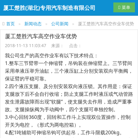
厦工楚胜(湖北)专用汽车制造有限公司
导航切换
菜单
首页
新闻动态
公司新闻
厦工楚胜汽车高空作业车优势
厦工楚胜汽车高空作业车优势
2018-11-13 11:03:47 来源： 点击：
我公司生产的高空作业车有以下技术特点：
1.整车三节臂带一个伸缩臂，吊钩装在伸缩臂上。三节臂间
采用单液压举升油缸，三个液压缸上分别安装双向平衡阀，
保证臂的平稳可靠。
2.四个液压支腿、及分别安装双向液压锁。其作用是：保证
支腿放下后不会自行收缩；防止支腿工作时液压或气动管路
发生泄露故障而出现“软腿”，使支腿失去作用，造成严重事
故。支腿操纵阀为手动阀中，四个支腿可单独控制。
3.中心回转360度，回转和工作斗上实现双位置操作，控制
开关为电控，（形式为两电控箱）。
4.配1吨辅助可伸缩吊钩可供起吊，工作斗限载200kg。