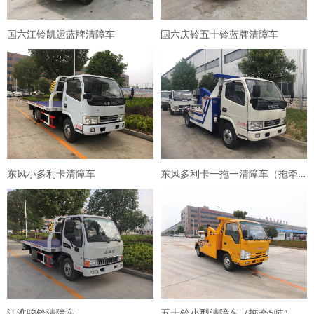
国六江铃凯运蓝牌清障车
国六庆铃五十铃蓝牌清障车
东风小多利卡清障车
东风多利卡一拖一清障车（拖牵5吨）
江淮骏铃清障车
五十铃小型清障车（拖牵5吨）