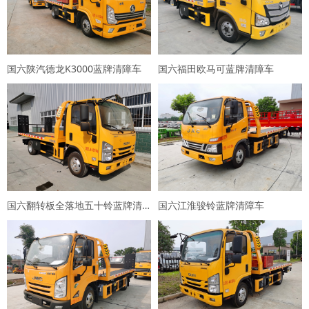
国六陕汽德龙K3000蓝牌清障车
国六福田欧马可蓝牌清障车
国六翻转板全落地五十铃蓝牌清障车
国六江淮骏铃蓝牌清障车