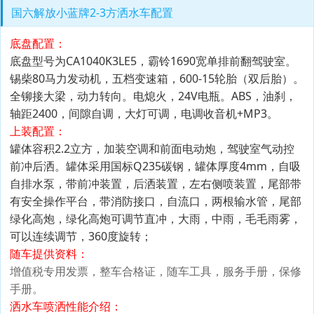
国六解放小蓝牌2-3方洒水车配置
底盘配置：
底盘型号为CA1040K3LE5，霸铃1690宽单排前翻驾驶室。
锡柴80马力发动机，五档变速箱，600-15轮胎（双后胎）。
全铆接大梁，动力转向。电熄火，24V电瓶。ABS，油刹，
轴距2400，间隙自调，大灯可调，电调收音机+MP3。
上装配置：
罐体容积2.2立方，加装空调和前面电动炮，驾驶室气动控
前冲后洒。罐体采用国标Q235碳钢，罐体厚度4mm，自吸
自排水泵，带前冲装置，后洒装置，左右侧喷装置，尾部带
有安全操作平台，带消防接口，自流口，两根输水管，尾部
绿化高炮，绿化高炮可调节直冲，大雨，中雨，毛毛雨雾，
可以连续调节，360度旋转；
随车提供资料：
增值税专用发票，整车合格证，随车工具，服务手册，保修
手册。
洒水车喷洒性能介绍：