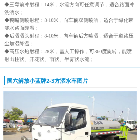
◆三弯前冲射程：14米，水流方向可任意调节，适合路面冲
洗洒水；
◆鸭嘴侧喷射程：8-10米，向车辆双侧喷洒，适合于绿化带
浇水路面降温；
◆后洒洒头射程：8-10米，向车辆后方喷洒，适合于道路压
尘加湿降温；
◆高压水炮射程：28米，需人工操作，可360度旋转，能喷
射出柱状、开花状、雨状、半雾状水流；
国六解放小蓝牌2-3方洒水车图片